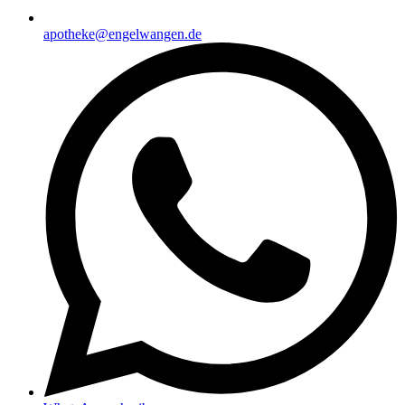
apotheke@engelwangen.de