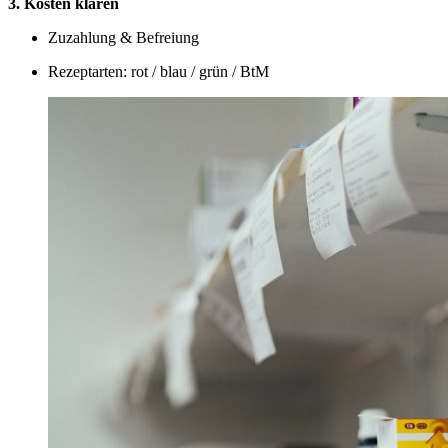
3. Kosten klären
Zuzahlung & Befreiung
Rezeptarten: rot / blau / grün / BtM