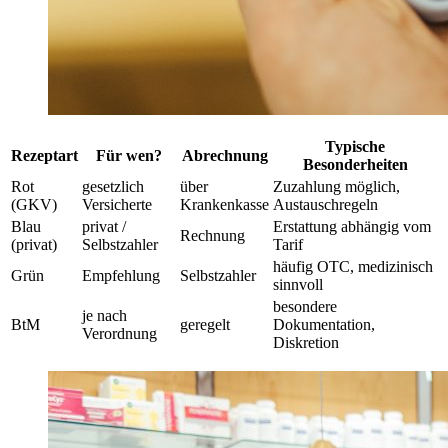
Typische
Rezeptart
Für wen?
Abrechnung
Besonderheiten
Rot
gesetzlich
über
Zuzahlung möglich,
(GKV)
Versicherte
Krankenkasse
Austauschregeln
Blau
privat /
Erstattung abhängig vom
Rechnung
(privat)
Selbstzahler
Tarif
häufig OTC, medizinisch
Grün
Empfehlung
Selbstzahler
sinnvoll
besondere
je nach
BtM
geregelt
Dokumentation,
Verordnung
Diskretion