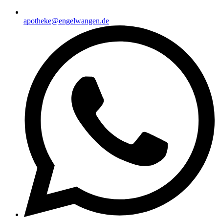
apotheke@engelwangen.de